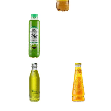
efficienza
Rapidità
Avete bisogno di una consegna urgente?
Frisiamodena vi servirà entro le 24 ore!
Qualità
Prodotti di marca e di alta qualità
costituiscono il nostro assortimento. Potete