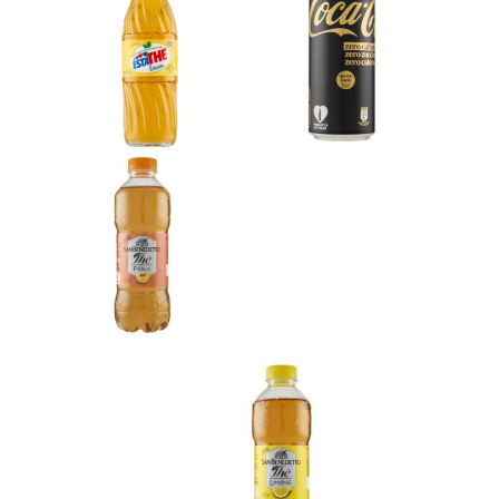
Esperienza
Frisiamodena opera nel settore della
distribuzione bevande dal 1960 e da allora ha
costantemente migliorato in qualità ed