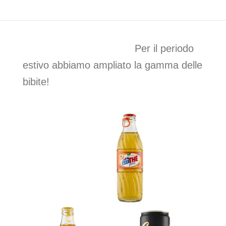
MENU
Distribuzione bevande
a domicilio
Per il periodo
Consegne su Modena e zone
estivo abbiamo ampliato la gamma delle
bibite!
limitrofe
ORDINA SUBITO!