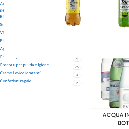
Acqua in vetro a 6 bottiglie (Vuoto a
0
perdere)
Home
/
Listino
Bibite
20
Succhi in brick
4
Vini e Spumanti
15
Birre
11
Aperitivi e Liquori
7
Prodotti per casa e cucina
9
Prodotti per pulizia e igiene
29
Creme Levico idratanti
3
Confezioni regalo
2
ACQUA IN
BOT