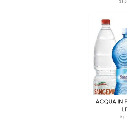
11 p
ACQUA IN P
L
5 p