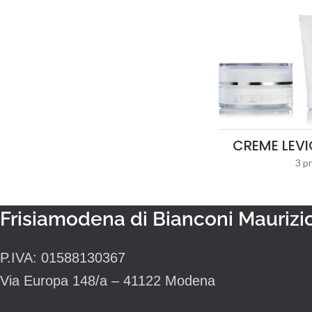
CREME LEVI
3 p
Frisiamodena di Bianconi Maurizio 
P.IVA: 01588130367
Via Europa 148/a – 41122 Modena