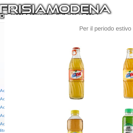
Per il periodo estivo abbiamo am
Promo
I diritti
CATEGORIE PRODOTTO
La visita del 
Acqua in
Acqua in Vetro a 6 bottiglie
11
Acqua in Vetro a 12 bottiglie
Promozione c
12
Acqua in
Acqua in Plastica da 1,5 litri
14
Acqua in Plastica da 1 litro
Promozione 
5
Acqua in Plastica piccola da 0,5/0,75
Promozione 
5
litri