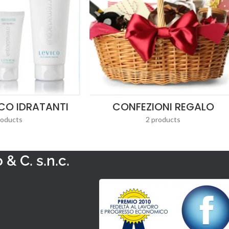
CO IDRATANTI
CONFEZIONI REGALO
roducts
2 products
& C. s.n.c.