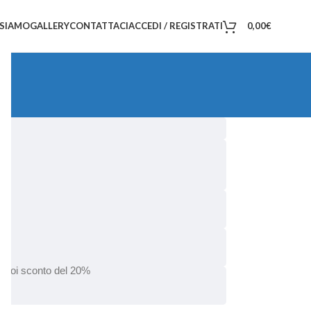
 SIAMO
GALLERY
CONTATTACI
ACCEDI / REGISTRATI
0,00
€
in poi sconto del 20%
.