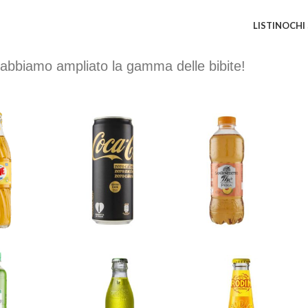
LISTINO
CHI
Listino
pliato la gamma delle bibite!
zioni
 del cliente Frisiamodena:
nostro incaricato non comporta alcun obbligo di acquisto.
 PET
onsegna unica: ogni 15 confezioni
solo per 1,5 litri
sconto del 10%
 vetro
consegna unica:
da 12 a 19 cestelli sconto del 10% ; da 20 cestelli 
consegna unica:
Ogni 10 casse da 12 bottiglie ordinate 1 in omaggio