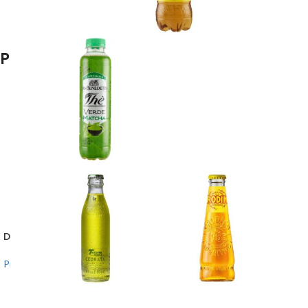
Prodotti correlati
DETERSIVO CAPSULE Lavatrice
SALVACOLOR Salviette
Lavatrice
Prodotti per pulizia e igiene
8,80
€
Prodotti per pulizia e igiene
5,00
€