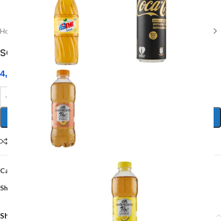
Home
/
Prodotti per pulizia e igiene
SGRASSATORE UNIVERSALE Spray 750 ML
4,50
€
AGGIUNGI AL CARRELLO
Compare
Add to wishlist
Categoria:
Prodotti per pulizia e igiene
Share:
Shipping & Delivery