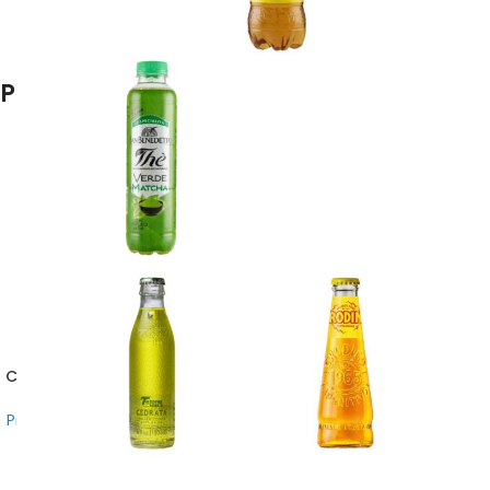
Prodotti correlati
CARTA FORNO
ACQUA DISTILLATA 5 L
Prodotti per casa e cucina
Prodotti per casa e cucina
,
5,00
€
Prodotti per pulizia e igiene
3,80
€