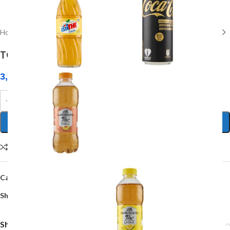
Home
/
Prodotti per casa e cucina
TOVAGLIOLI CARTA 1 velo conf. da 160 pz
3,00
€
AGGIUNGI AL CARRELLO
Compare
Add to wishlist
Categoria:
Prodotti per casa e cucina
Share:
Shipping & Delivery