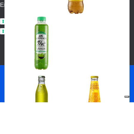
Email: info@frisiamodena.it
Privacy Policy
Cookie Policy
CHIUSURA ESTIVA PER FERIE
DAL 08 AL 23 AGOSTO
COMPRESI!
Shop
Sidebar
Wishlist
Cart
My account