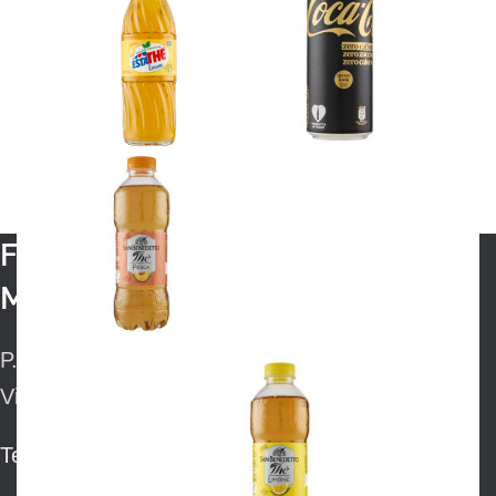
Frisiamodena di Bianconi
Maurizio & C. s.n.c.
P.IVA: 01588130367
Via Europa 148/a – 41122 Modena
Tel: 059.365156