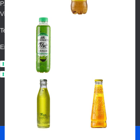
P.IVA: 01588130367
Via Europa 148/a – 41122 Modena
Tel: 059.365156
Email: info@frisiamodena.it
Privacy Policy
Cookie Policy
CHIUSURA ESTIVA PER FERIE