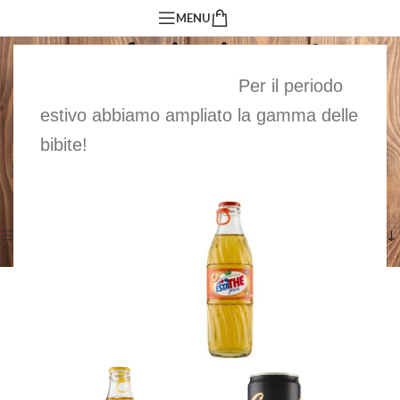
MENU
Confezioni regalo
Per il periodo
Confezioni regalo particolarmente apprezzate
estivo abbiamo ampliato la gamma delle
in periodi di festività o per festeggiamenti!
bibite!
Visualizzazione di 2 risultati
Home
/
Confezioni regalo
Mostra Barra Laterale