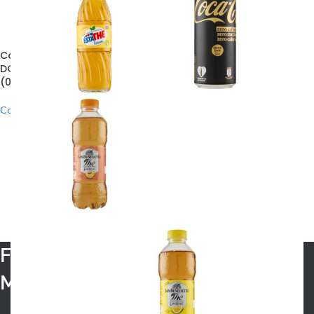
Coppia di Spumanti Trento
MAGNUM CUVEE IMPERIALE
DOC Brut e Brut Rosè Rotari
BRUT Berlucchi (1,5 L)
(0,75 L x 2 bott.)
Confezioni regalo
Confezioni regalo
38,00
€
26,20
€
Frisiamodena di Bianconi
Maurizio & C. s.n.c.