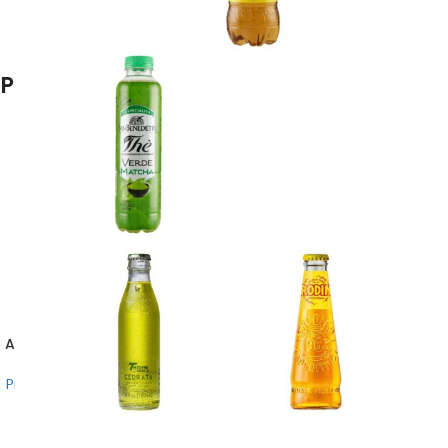
Prodotti correlati
ACIDO MURIATICO 1 L
AMMONIACA 1 L
Prodotti per pulizia e igiene
Prodotti per pulizia e igiene
3,00
€
3,00
€