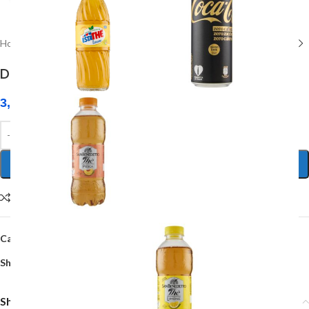
Home
/
Prodotti per pulizia e igiene
DETERSIVO PIATTI al Limone 1 L
3,20
€
AGGIUNGI AL CARRELLO
Compare
Add to wishlist
Categoria:
Prodotti per pulizia e igiene
Share:
Shipping & Delivery