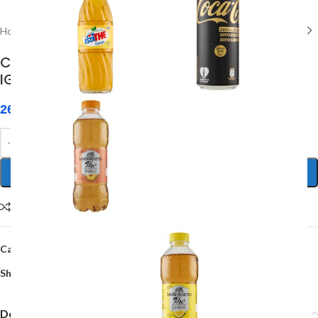
Home
/
Vini e Spumanti
CHARDONNAY Secco Frizzante IL CASTELLO
IGP S. Croce (0,75 L x 6 bott.)
26,00
€
AGGIUNGI AL CARRELLO
Compare
Add to wishlist
Categoria:
Vini e Spumanti
Share:
Descrizione