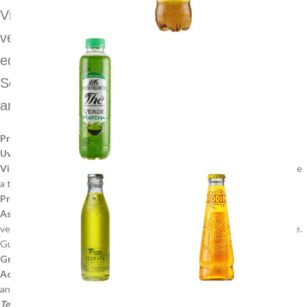
Vino frizzante, di colore giallo con riflessi
verdognoli. Gusto fresco, di grande piacevolezza
ed ottima persistenza.
Squisito con i piatti di pesce, ottimo con gli
antipasti e con i primi piatti leggeri.
Provenienza uve:
Zona della pedecollina modenese
Uve:
Chardonnay in purezza
Vinificazione:
In bianco. Leggera macerazione a freddo. Fermentazione
a temperatura controllata
Presa di spuma:
Fermentazione naturale metodo Charmat
Aspetto e caratteristiche organolettiche:
Colore giallo con riflessi
verdognoli, delicato al profumo, con sentori di fiori bianchi e mela verde.
Gusto fresco, di grande piacevolezza ed ottima persistenza.
Gradazione alcolica:
11°
Accostamenti e servizio:
Squisito con i piatti di pesce, ottimo con gli
antipasti e con i primi piatti leggeri
Temperatura di servizio:
8° – 10°C