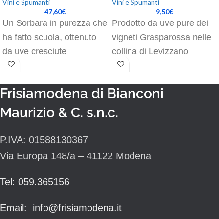
Vini e Spumanti
Vini e Spumanti
47,60
€
9,50
€
Un Sorbara in purezza che
Prodotto da uve pure dei
ha fatto scuola, ottenuto
vigneti Grasparossa nelle
da uve cresciute
collina di Levizzano
nell‘omonimo vigneto di 5
Rangone, una delle zone
ettari in località Cristo,
collinari modenesi più
Frisiamodena di Bianconi
adatte alla
Maurizio & C. s.n.c.
P.IVA: 01588130367
Via Europa 148/a – 41122 Modena
Tel: 059.365156
Email: info@frisiamodena.it